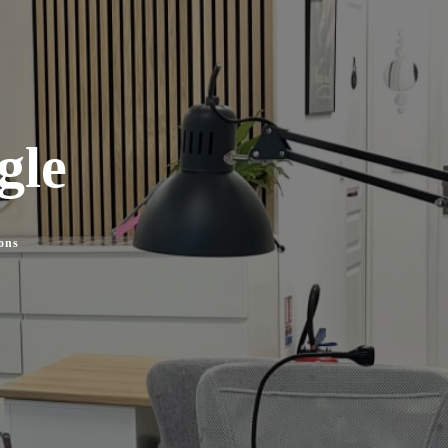
gle
ons